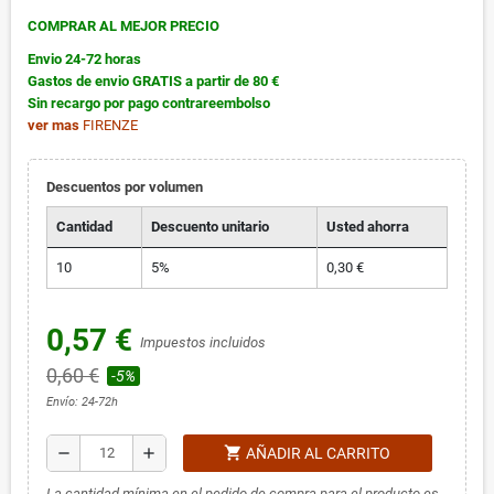
COMPRAR AL MEJOR PRECIO
Envio 24-72 horas
Gastos de envio GRATIS a partir de 80 €
Sin recargo por pago contrareembolso
ver mas
FIRENZE
Descuentos por volumen
Cantidad
Descuento unitario
Usted ahorra
10
5%
0,30 €
0,57 €
Impuestos incluidos
0,60 €
-5%
Envío: 24-72h
shopping_cart
remove
add
AÑADIR AL CARRITO
La cantidad mínima en el pedido de compra para el producto es