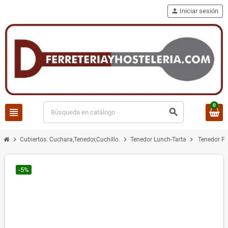
person
Iniciar sesión
0
view_headline
search
chevron_right
chevron_right
chevron_right
Cubiertos. Cuchara,Tenedor,Cuchillo.
Tenedor Lunch-Tarta
Tenedor FI
-5%