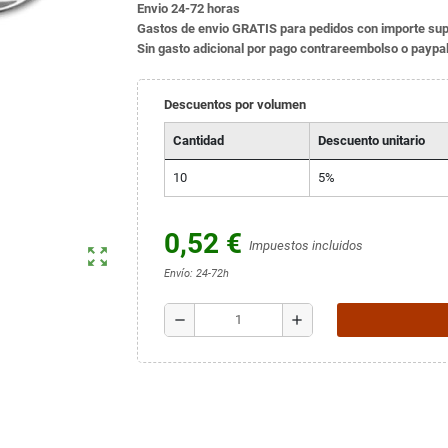
Envio 24-72 horas
Gastos de envio GRATIS para pedidos con importe sup
Sin gasto adicional por pago contrareembolso o paypa
Descuentos por volumen
Cantidad
Descuento unitario
10
5%
0,52 €
Impuestos incluidos
zoom_out_map
Envío: 24-72h
remove
add