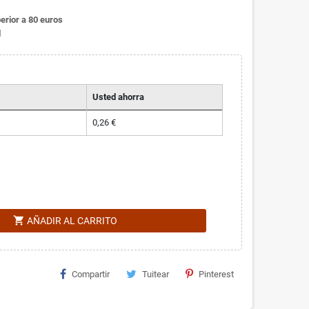
erior a 80 euros
l
Usted ahorra
0,26 €
shopping_cart
AÑADIR AL CARRITO
Compartir
Tuitear
Pinterest