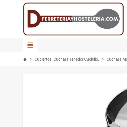
view_headline
chevron_right
Cubiertos. Cuchara,Tenedor,Cuchillo.
chevron_right
Cuchara M