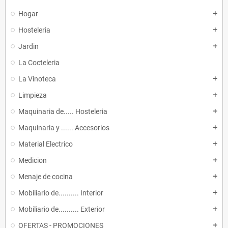
Hogar
add
Hosteleria
add
Jardin
add
La Cocteleria
La Vinoteca
add
Limpieza
add
Maquinaria de..... Hosteleria
add
Maquinaria y ...... Accesorios
add
Material Electrico
add
Medicion
add
Menaje de cocina
add
Mobiliario de.......... Interior
add
Mobiliario de.......... Exterior
add
OFERTAS - PROMOCIONES
add