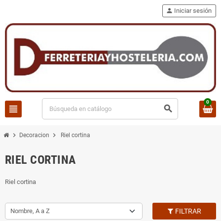
person
Iniciar sesión
0
view_headline
search
chevron_right
chevron_right
Decoracion
Riel cortina
RIEL CORTINA
Riel cortina
Nombre, A a Z
FILTRAR