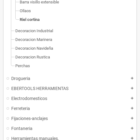
Barra visillo extensible
Ollaos
Riel cortina
Decoracion Industrial
Decoracion Marinera
Decoracion Navideña
Decoracion Rustica
Perchas
Drogueria
add
EBERTOOLS HERRAMIENTAS
add
Electrodomesticos
add
Ferreteria
add
Fijaciones-anclajes
add
Fontaneria
add
Herramientas manuales.
add