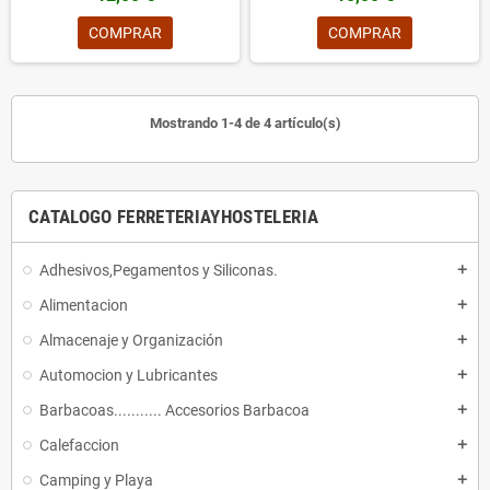
COMPRAR
COMPRAR
Mostrando 1-4 de 4 artículo(s)
CATALOGO FERRETERIAYHOSTELERIA
Adhesivos,Pegamentos y Siliconas.
add
Alimentacion
add
Almacenaje y Organización
add
Automocion y Lubricantes
add
Barbacoas........... Accesorios Barbacoa
add
Calefaccion
add
Camping y Playa
add