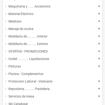
Maquinaria y ...... Accesorios
add
Material Electrico
add
Medicion
add
Menaje de cocina
add
Mobiliario de.......... Interior
add
Mobiliario de.......... Exterior
add
OFERTAS - PROMOCIONES
add
Outlet ........... Liquidaciones
add
Pinturas
add
Piscina - Complementos
Proteccion Laboral - Vestuario
add
Reposteria........... Pasteleria
add
Servicios de mesa
add
Sin Catalogar