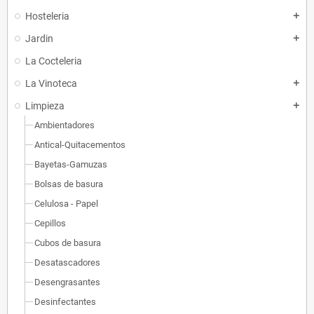
Hosteleria
add
Jardin
add
La Cocteleria
La Vinoteca
add
Limpieza
add
Ambientadores
Antical-Quitacementos
Bayetas-Gamuzas
Bolsas de basura
Celulosa - Papel
Cepillos
Cubos de basura
Desatascadores
Desengrasantes
Desinfectantes