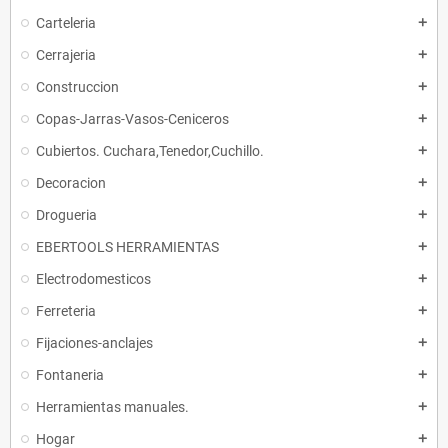
Carteleria
add
Cerrajeria
add
Construccion
add
Copas-Jarras-Vasos-Ceniceros
add
Cubiertos. Cuchara,Tenedor,Cuchillo.
add
Decoracion
add
Drogueria
add
EBERTOOLS HERRAMIENTAS
add
Electrodomesticos
add
Ferreteria
add
Fijaciones-anclajes
add
Fontaneria
add
Herramientas manuales.
add
Hogar
add