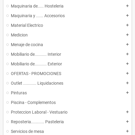
Maquinaria de..... Hosteleria
add
Maquinaria y ...... Accesorios
add
Material Electrico
add
Medicion
add
Menaje de cocina
add
Mobiliario de.......... Interior
add
Mobiliario de.......... Exterior
add
OFERTAS - PROMOCIONES
add
Outlet ........... Liquidaciones
add
Pinturas
add
Piscina - Complementos
Proteccion Laboral - Vestuario
add
Reposteria........... Pasteleria
add
Servicios de mesa
add