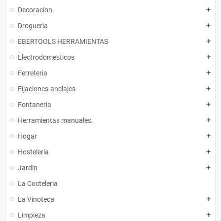
Decoracion
add
Drogueria
add
EBERTOOLS HERRAMIENTAS
add
Electrodomesticos
add
Ferreteria
add
Fijaciones-anclajes
add
Fontaneria
add
Herramientas manuales.
add
Hogar
add
Hosteleria
add
Jardin
add
La Cocteleria
La Vinoteca
add
Limpieza
add