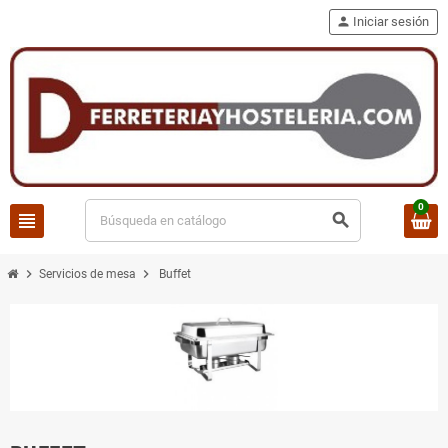
person
Iniciar sesión
0
view_headline
search
chevron_right
chevron_right
Servicios de mesa
Buffet