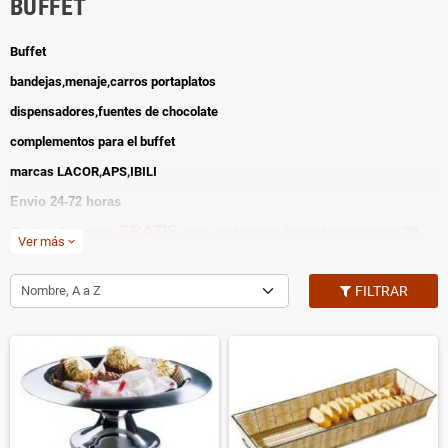
BUFFET
Buffet
bandejas,menaje,carros portaplatos
dispensadores,fuentes de chocolate
complementos para el buffet
marcas LACOR,APS,IBILI
Envio 24-72 horas
GRATIS
Gastos de envio
para envios con importe superior a 80
Ver más
expand_more
euros(solo península)
GRATIS
Gastos de reembolso
Nombre, A a Z
FILTRAR