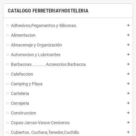
CATALOGO FERRETERIAYHOSTELERIA
Adhesivos,Pegamentos y Siliconas.
add
Alimentacion
add
Almacenaje y Organización
add
Automocion y Lubricantes
add
Barbacoas........... Accesorios Barbacoa
add
Calefaccion
add
Camping y Playa
add
Carteleria
add
Cerrajeria
add
Construccion
add
Copas-Jarras-Vasos-Ceniceros
add
Cubiertos. Cuchara,Tenedor,Cuchillo.
add