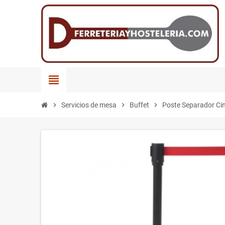
view_headline
chevron_right
Servicios de mesa
chevron_right
Buffet
chevron_right
Poste Separador Cin