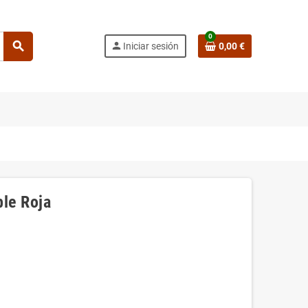
0
search
person
Iniciar sesión
0,00 €
ble Roja