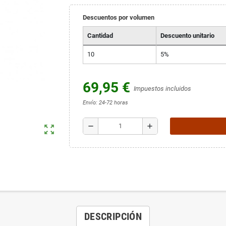
Descuentos por volumen
Cantidad
Descuento unitario
10
5%
69,95 €
Impuestos incluidos
Envío: 24-72 horas
remove
add
zoom_out_map
DESCRIPCIÓN