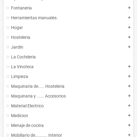
Fontaneria
add
Herramientas manuales.
add
Hogar
add
Hosteleria
add
Jardin
add
La Cocteleria
La Vinoteca
add
Limpieza
add
Maquinaria de..... Hosteleria
add
Maquinaria y ...... Accesorios
add
Material Electrico
add
Medicion
add
Menaje de cocina
add
Mobiliario de.......... Interior
add