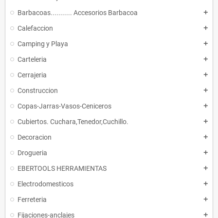
Barbacoas........... Accesorios Barbacoa
add
Calefaccion
add
Camping y Playa
add
Carteleria
add
Cerrajeria
add
Construccion
add
Copas-Jarras-Vasos-Ceniceros
add
Cubiertos. Cuchara,Tenedor,Cuchillo.
add
Decoracion
add
Drogueria
add
EBERTOOLS HERRAMIENTAS
add
Electrodomesticos
add
Ferreteria
add
Fijaciones-anclajes
add