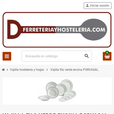
person
Iniciar sesión
0
view_headline
search
chevron_right
chevron_right
Vajilla hosteleria y hogar.
Vajilla filo verde encina PORVASAL