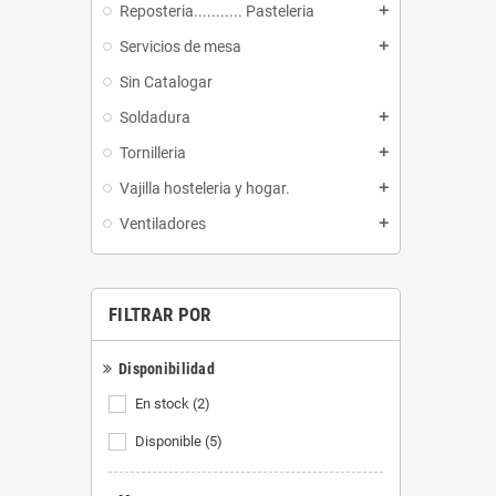
Reposteria........... Pasteleria
add
Servicios de mesa
add
Sin Catalogar
Soldadura
add
Tornilleria
add
Vajilla hosteleria y hogar.
add
Ventiladores
add
FILTRAR POR
Disponibilidad
En stock
(2)
Disponible
(5)