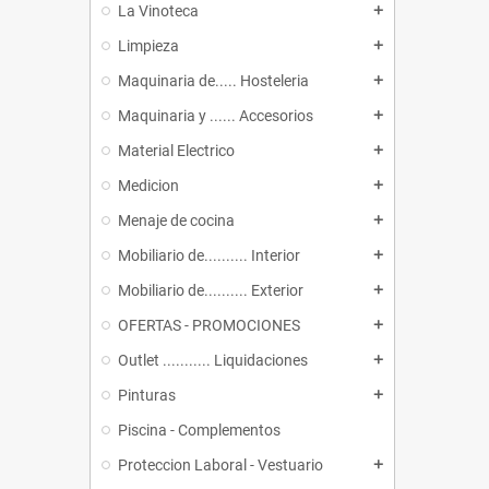
La Vinoteca
add
Limpieza
add
Maquinaria de..... Hosteleria
add
Maquinaria y ...... Accesorios
add
Material Electrico
add
Medicion
add
Menaje de cocina
add
Mobiliario de.......... Interior
add
Mobiliario de.......... Exterior
add
OFERTAS - PROMOCIONES
add
Outlet ........... Liquidaciones
add
Pinturas
add
Piscina - Complementos
Proteccion Laboral - Vestuario
add