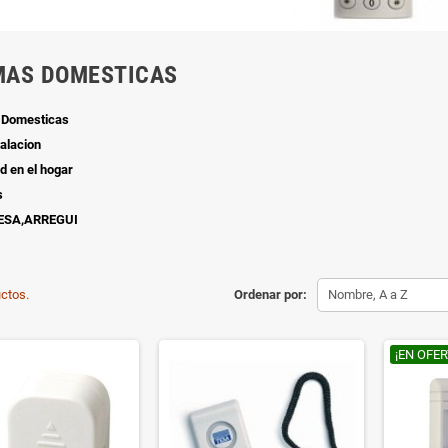
MAS DOMESTICAS
 Domesticas
talacion
d en el hogar
s
ESA,ARREGUI
ctos.
Ordenar por:
Nombre, A a Z
¡EN OFER