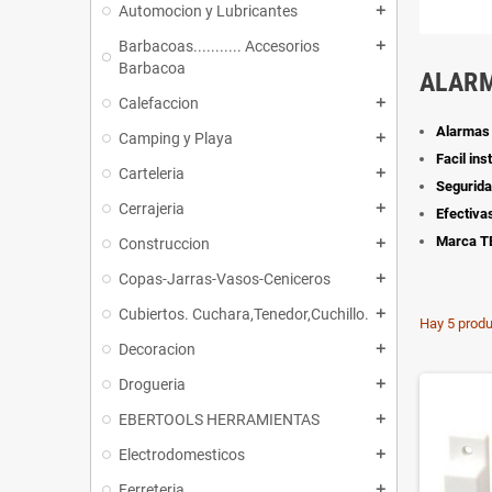
Automocion y Lubricantes
add
Barbacoas........... Accesorios
add
Barbacoa
ALAR
Calefaccion
add
Alarmas
Camping y Playa
add
Facil ins
Carteleria
add
Segurida
Cerrajeria
add
Efectiva
Marca T
Construccion
add
Copas-Jarras-Vasos-Ceniceros
add
Cubiertos. Cuchara,Tenedor,Cuchillo.
add
Hay 5 produ
Decoracion
add
Drogueria
add
EBERTOOLS HERRAMIENTAS
add
Electrodomesticos
add
Ferreteria
add