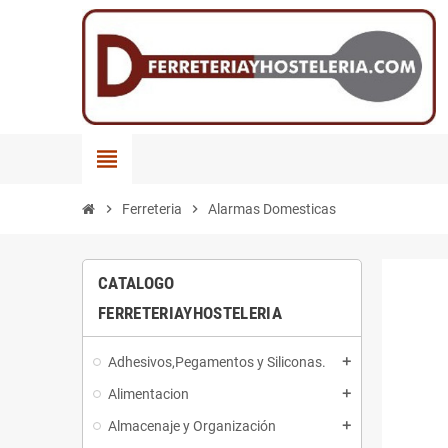
view_headline
chevron_right
Ferreteria
chevron_right
Alarmas Domesticas
CATALOGO
FERRETERIAYHOSTELERIA
Adhesivos,Pegamentos y Siliconas.
add
Alimentacion
add
Almacenaje y Organización
add