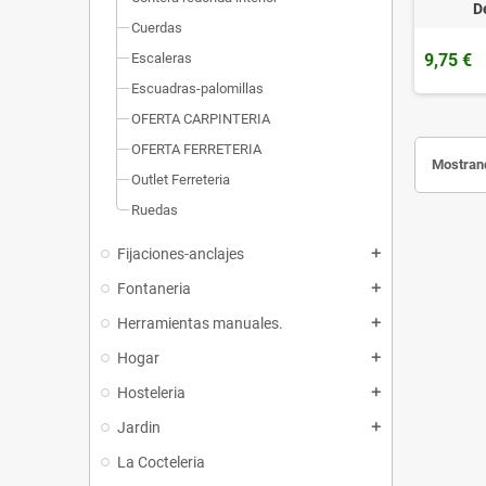
D
Cuerdas
9,75 €
Escaleras
Escuadras-palomillas
OFERTA CARPINTERIA
OFERTA FERRETERIA
Mostrand
Outlet Ferreteria
Ruedas
Fijaciones-anclajes
add
Fontaneria
add
Herramientas manuales.
add
Hogar
add
Hosteleria
add
Jardin
add
La Cocteleria