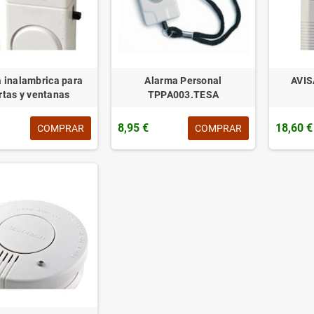
 inalambrica para
Alarma Personal
AVI
rtas y ventanas
TPPA003.TESA
8,95 €
18,60 €
COMPRAR
COMPRAR