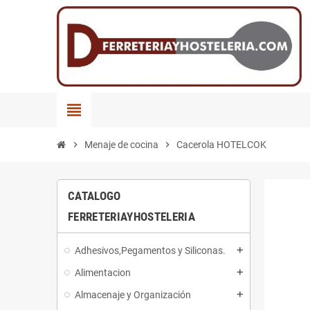
view_headline
chevron_right
Menaje de cocina
chevron_right
Cacerola HOTELCOK
CATALOGO
FERRETERIAYHOSTELERIA
Adhesivos,Pegamentos y Siliconas.
add
Alimentacion
add
Almacenaje y Organización
add