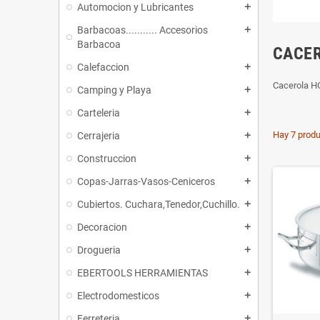
Automocion y Lubricantes
add
Barbacoas........... Accesorios
add
Barbacoa
CACER
Calefaccion
add
Cacerola 
Camping y Playa
add
Carteleria
add
Hay 7 produ
Cerrajeria
add
Construccion
add
Copas-Jarras-Vasos-Ceniceros
add
Cubiertos. Cuchara,Tenedor,Cuchillo.
add
Decoracion
add
Drogueria
add
EBERTOOLS HERRAMIENTAS
add
Electrodomesticos
add
Ferreteria
add