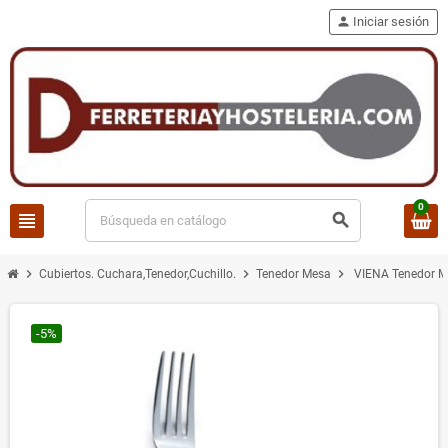
person
Iniciar sesión
0
view_headline
search
chevron_right
chevron_right
chevron_right
Cubiertos. Cuchara,Tenedor,Cuchillo.
Tenedor Mesa
VIENA Tenedor 
-5%