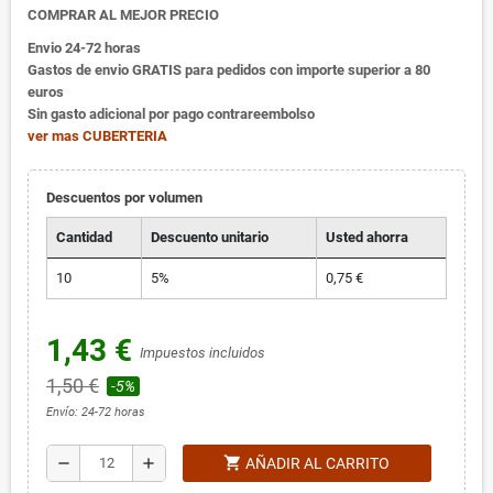
COMPRAR AL MEJOR PRECIO
Envio 24-72 horas
Gastos de envio GRATIS para pedidos con importe superior a 80
euros
Sin gasto adicional por pago contrareembolso
ver mas CUBERTERIA
Descuentos por volumen
Cantidad
Descuento unitario
Usted ahorra
10
5%
0,75 €
1,43 €
Impuestos incluidos
1,50 €
-5%
Envío: 24-72 horas
shopping_cart
remove
add
AÑADIR AL CARRITO