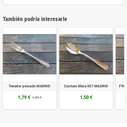
También podría interesarle
Tenedor pescado MADRID
Cuchara Mesa 007 MADRID
FYH 
1,79 €
1,50 €
1,89 €