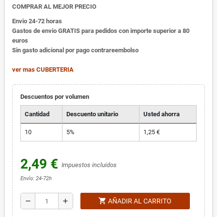
COMPRAR AL MEJOR PRECIO
Envio 24-72 horas
Gastos de envio GRATIS para pedidos con importe superior a 80
euros
Sin gasto adicional por pago contrareembolso
ver mas CUBERTERIA
Descuentos por volumen
Cantidad
Descuento unitario
Usted ahorra
10
5%
1,25 €
2,49 €
Impuestos incluidos
Envío: 24-72h
shopping_cart
remove
add
AÑADIR AL CARRITO