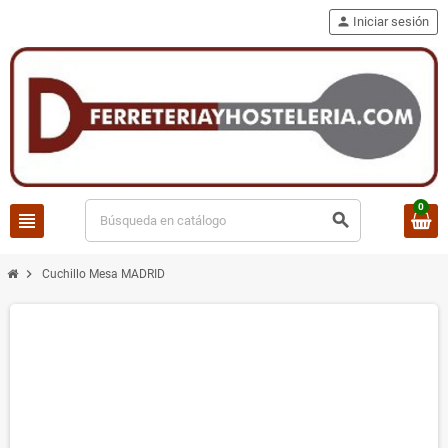
person
Iniciar sesión
0
view_headline
search
chevron_right
Cuchillo Mesa MADRID