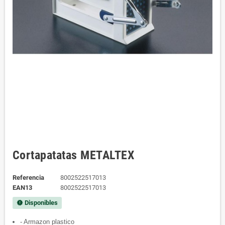
Cortapatatas METALTEX
Referencia
8002522517013
EAN13
8002522517013
Disponibles
new_releases
- Armazon plastico