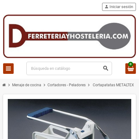
person
Iniciar sesión
0
view_headline
search
chevron_right
chevron_right
chevron_right
Menaje de cocina
Cortadores - Peladores
Cortapatatas METALTEX