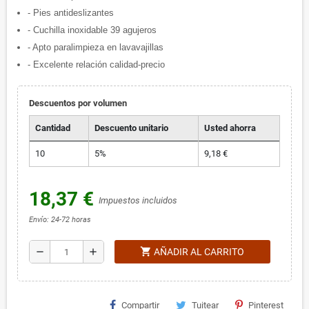
- Pies antideslizantes
- Cuchilla inoxidable 39 agujeros
- Apto paralimpieza en lavavajillas
- Excelente relación calidad-precio
Descuentos por volumen
Cantidad
Descuento unitario
Usted ahorra
10
5%
9,18 €
18,37 €
Impuestos incluidos
Envío: 24-72 horas
shopping_cart
remove
add
AÑADIR AL CARRITO
Compartir
Tuitear
Pinterest