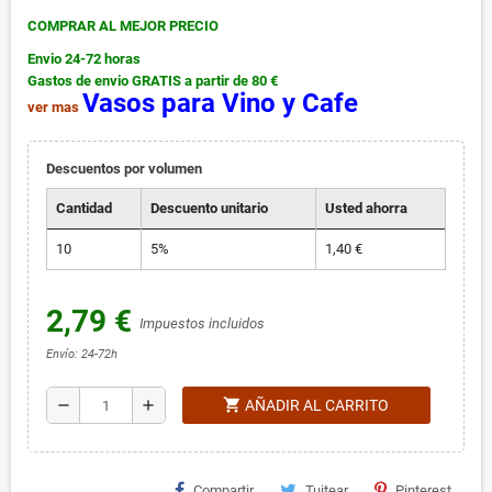
COMPRAR AL MEJOR PRECIO
Envio 24-72 horas
Gastos de envio GRATIS a partir de 80 €
Vasos para Vino y Cafe
ver mas
Descuentos por volumen
Cantidad
Descuento unitario
Usted ahorra
10
5%
1,40 €
2,79 €
Impuestos incluidos
Envío: 24-72h
shopping_cart
remove
add
AÑADIR AL CARRITO
Compartir
Tuitear
Pinterest