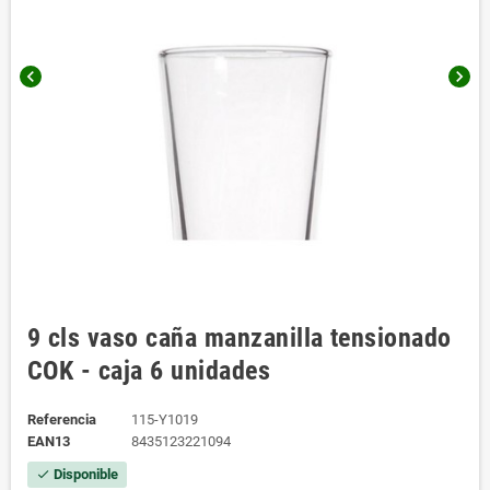
chevron_left
chevron_right
9 cls vaso caña manzanilla tensionado
COK - caja 6 unidades
Referencia
115-Y1019
EAN13
8435123221094
Disponible
check