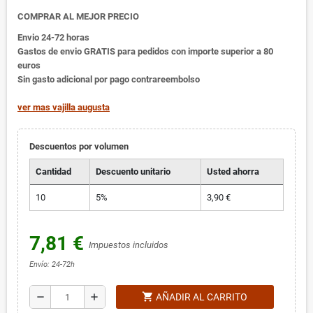
COMPRAR AL MEJOR PRECIO
Envio 24-72 horas
Gastos de envio GRATIS para pedidos con importe superior a 80
euros
Sin gasto adicional por pago contrareembolso
ver mas vajilla augusta
Descuentos por volumen
Cantidad
Descuento unitario
Usted ahorra
10
5%
3,90 €
7,81 €
Impuestos incluidos
Envío: 24-72h
shopping_cart
remove
add
AÑADIR AL CARRITO