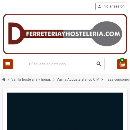
person
Iniciar sesión
0
view_headline
search
chevron_right
chevron_right
chevron_right
Vajilla hosteleria y hogar.
Vajilla Augusta Blanco CIM
Taza consome 