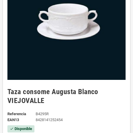
Taza consome Augusta Blanco
VIEJOVALLE
Referencia
B4295R
EAN13
8428141252454
Disponible
check