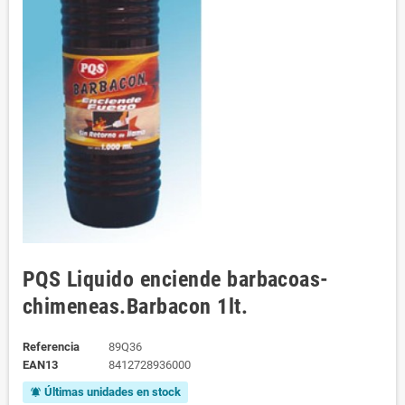
PQS Liquido enciende barbacoas-
chimeneas.Barbacon 1lt.
Referencia
89Q36
EAN13
8412728936000
Últimas unidades en stock
notifications_active