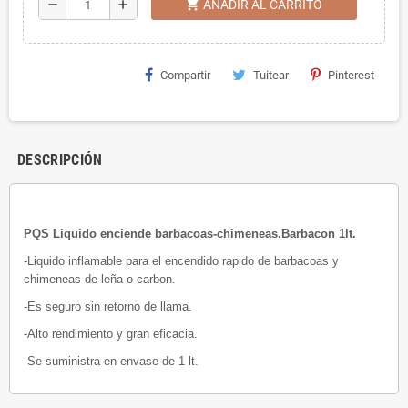
shopping_cart
remove
add
AÑADIR AL CARRITO
Compartir
Tuitear
Pinterest
DESCRIPCIÓN
PQS Liquido enciende barbacoas-chimeneas.Barbacon 1lt.
-Liquido inflamable para el encendido rapido de barbacoas y
chimeneas de leña o carbon.
-Es seguro sin retorno de llama.
-Alto rendimiento y gran eficacia.
-Se suministra en envase de 1 lt.