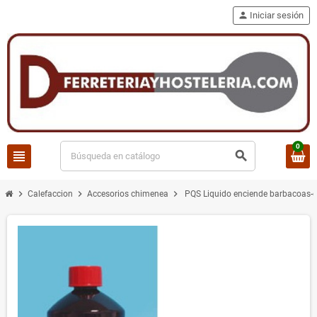
person
Iniciar sesión
0
view_headline
search
chevron_right
chevron_right
chevron_right
Calefaccion
Accesorios chimenea
PQS Liquido enciende barbacoas-c