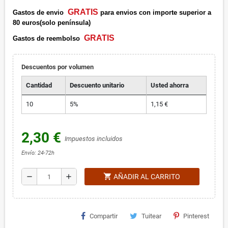
GRATIS
Gastos de envio
para envios con importe superior a
80 euros(solo península)
GRATIS
Gastos de reembolso
Descuentos por volumen
Cantidad
Descuento unitario
Usted ahorra
10
5%
1,15 €
2,30 €
Impuestos incluidos
Envío: 24-72h
shopping_cart
remove
add
AÑADIR AL CARRITO
Compartir
Tuitear
Pinterest