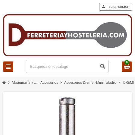
person
Iniciar sesión
0
view_headline
search
chevron_right
chevron_right
chevron_right
Maquinaria y ...... Accesorios
Accesorios Dremel -Mini Taladro
DREMEL