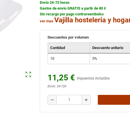
Envio 24-72 horas
Gastos de envio GRATIS a partir de 80 €
Sin recargo por pago contrareembolso
Vajilla hosteleria y hogar
ver mas
Descuentos por volumen
Cantidad
Descuento unitario
10
5%
zoom_out_map
11,25 €
Impuestos incluidos
Envío: 24-72h
remove
add