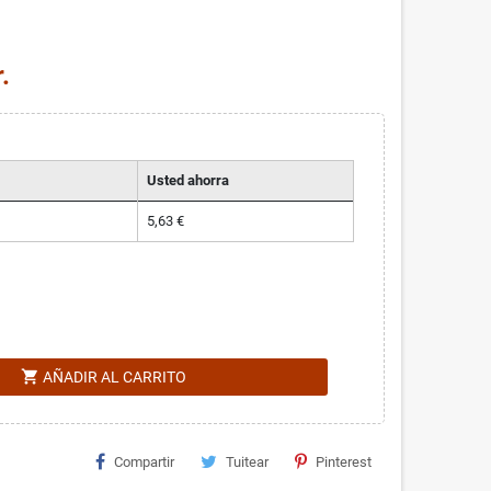
.
Usted ahorra
5,63 €
shopping_cart
AÑADIR AL CARRITO
Compartir
Tuitear
Pinterest