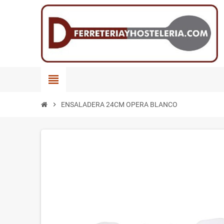
view_headline
chevron_right
ENSALADERA 24CM OPERA BLANCO