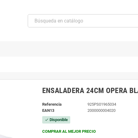
ENSALADERA 24CM OPERA B
Referencia
925PS01965034
EAN13
2000000004020
Disponible
check
COMPRAR AL MEJOR PRECIO