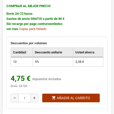
COMPRAR AL MEJOR PRECIO
Envio 24-72 horas
Gastos de envio GRATIS a partir de 80 €
Sin recargo por pago contrareembolso
ver mas
Copas para Helado
Descuentos por volumen
Cantidad
Descuento unitario
Usted ahorra
10
5%
2,38 €
4,75 €
Impuestos incluidos
Envío: 24-72h
shopping_cart
remove
add
AÑADIR AL CARRITO