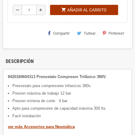
shopping_cart
remove
add
AÑADIR AL CARRITO
Compartir
Tuitear
Pinterest
DESCRIPCIÓN
8420184604313 Presostato Compresor Trifásico 380V.
Presostato para compresores trifasicos 380v.
Presion máxima de trabajo 12 bar
Presion mínima de corte 4 bar
Apto para compresores de capacidad máxima 300 lts.
Facil instalación
ver más Accesorios para Neumática