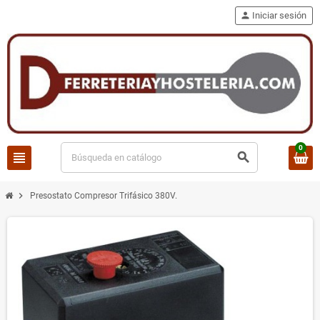
person
Iniciar sesión
0
view_headline
search
chevron_right
Presostato Compresor Trifásico 380V.