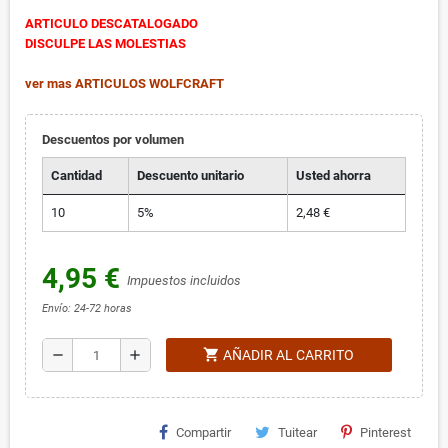
ARTICULO DESCATALOGADO
DISCULPE LAS MOLESTIAS
ver mas ARTICULOS WOLFCRAFT
Descuentos por volumen
Cantidad
Descuento unitario
Usted ahorra
10
5%
2,48 €
4,95 €
Impuestos incluidos
Envío: 24-72 horas
shopping_cart
remove
add
AÑADIR AL CARRITO
Compartir
Tuitear
Pinterest