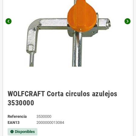
chevron_left
chevron_right
WOLFCRAFT Corta circulos azulejos
3530000
Referencia
3530000
EAN13
2000000013084
Disponibles
new_releases