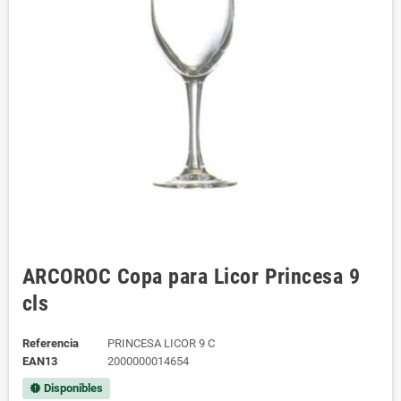
ARCOROC Copa para Licor Princesa 9
cls
Referencia
PRINCESA LICOR 9 C
EAN13
2000000014654
Disponibles
new_releases