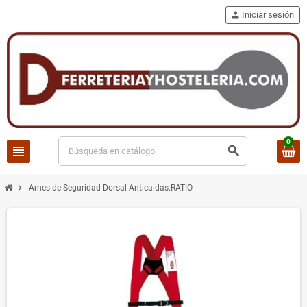
person
Iniciar sesión
0
view_headline
search
chevron_right
Arnes de Seguridad Dorsal Anticaidas.RATIO