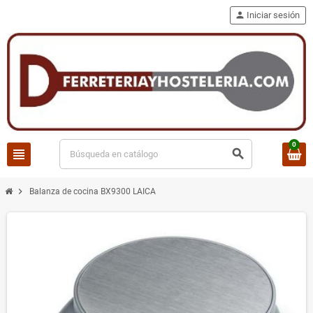
person
Iniciar sesión
0
view_headline
search
chevron_right
Balanza de cocina BX9300 LAICA