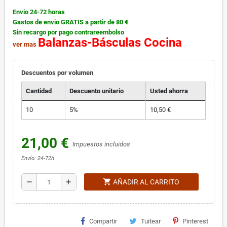
Envio 24-72 horas
Gastos de envio GRATIS a partir de 80 €
Sin recargo por pago contrareembolso
Balanzas-Básculas Cocina
ver mas
Descuentos por volumen
Cantidad
Descuento unitario
Usted ahorra
10
5%
10,50 €
21,00 €
Impuestos incluidos
Envío: 24-72h
shopping_cart
remove
add
AÑADIR AL CARRITO
Compartir
Tuitear
Pinterest