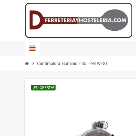
view_headline
chevron_right
Cantimplora aluminio 2 lts. FAR WEST
¡EN OFERTA!