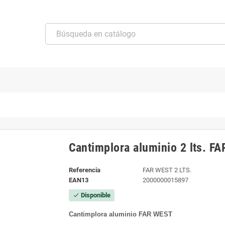
Cantimplora aluminio 2 lts. F
Referencia
FAR WEST 2 LTS.
EAN13
2000000015897
Disponible
check
Cantimplora aluminio FAR WES
T