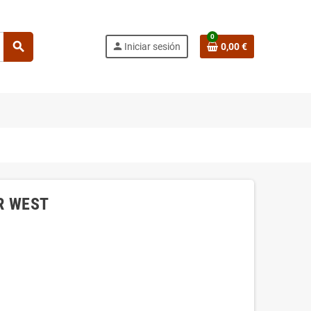
0
search
person
Iniciar sesión
0,00 €
AR WEST