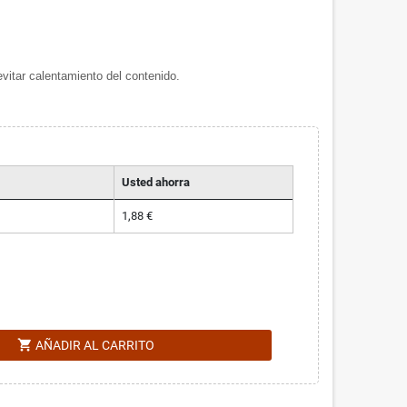
evitar calentamiento del contenido.
Usted ahorra
1,88 €
shopping_cart
AÑADIR AL CARRITO