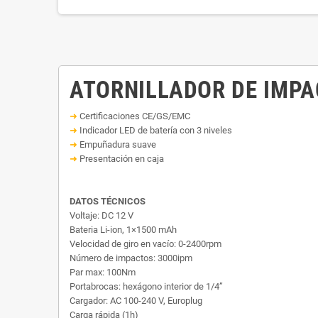
ATORNILLADOR DE IMPA
➜
Certificaciones CE/GS/EMC
➜
Indicador LED de batería con 3 niveles
➜
Empuñadura suave
➜
Presentación en caja
DATOS TÉCNICOS
Voltaje: DC 12 V
Bateria Li-ion, 1×1500 mAh
Velocidad de giro en vacío: 0-2400rpm
Número de impactos: 3000ipm
Par max: 100Nm
Portabrocas: hexágono interior de 1/4”
Cargador: AC 100-240 V, Europlug
Carga rápida (1h)