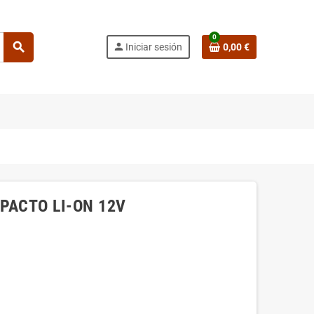
0
search
person
Iniciar sesión
0,00 €
PACTO LI-ON 12V