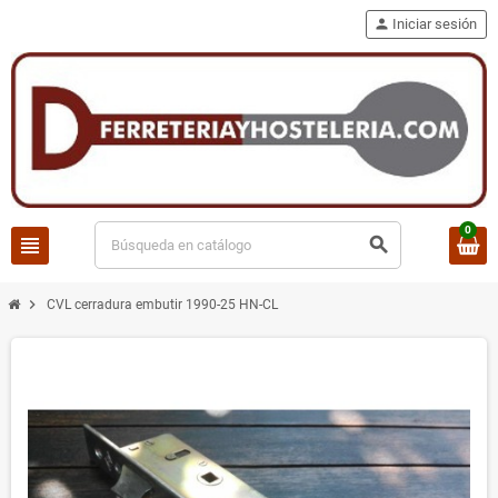
person
Iniciar sesión
0
view_headline
search
chevron_right
CVL cerradura embutir 1990-25 HN-CL