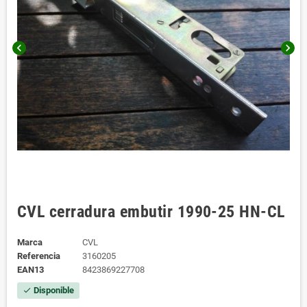
chevron_left
chevron_right
CVL cerradura embutir 1990-25 HN-CL
Marca
CVL
Referencia
3160205
EAN13
8423869227708
Disponible
check