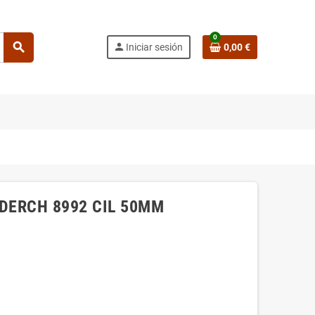
0
search
person
Iniciar sesión
0,00 €
 DERCH 8992 CIL 50MM