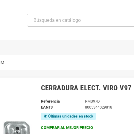
MM
CERRADURA ELECT. VIRO V97
Referencia
RMS97D
EAN13
8005344029818
Últimas unidades en stock
notifications_active
COMPRAR AL MEJOR PRECIO