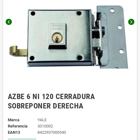
chevron_left
chevron_right
AZBE 6 NI 120 CERRADURA
SOBREPONER DERECHA
Marca
YALE
Referencia
3010002
EAN13
8422937000540