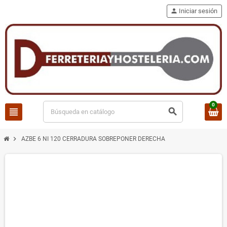
person
Iniciar sesión
0
view_headline
search
chevron_right
AZBE 6 NI 120 CERRADURA SOBREPONER DERECHA