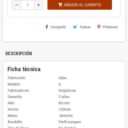
shopping_cart
remove
add
AÑADIR AL CARRITO
Compartir
Tuitear
Pinterest
DESCRIPCIÓN
Ficha técnica
Fabricante:
Azbe
Modelo:
6
Fabricado en:
Guipúzcoa
Garantía:
2 años
Alto:
85 mm
Ancho:
120mm
Mano:
derecha
Bombillo:
Perfil europeo