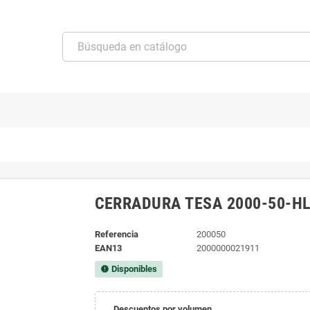
CERRADURA TESA 2000-50-H
Referencia
200050
EAN13
2000000021911
Disponibles
new_releases
Descuentos por volumen