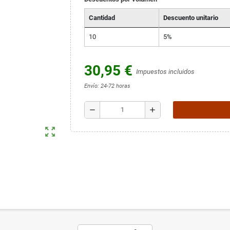
Cantidad
Descuento unitario
10
5%
30,95 €
Impuestos incluidos
Envío: 24-72 horas
remove
add
zoom_out_map