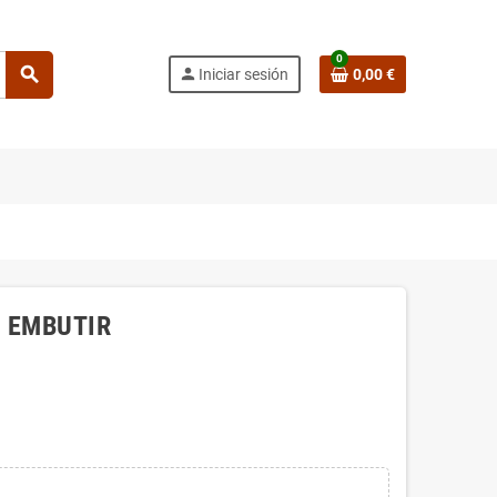
0
search
person
Iniciar sesión
0,00 €
L EMBUTIR