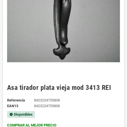
Asa tirador plata vieja mod 3413 REI
Referencia
8423224755808
EAN13
8423224755808
Disponibles
new_releases
COMPRAR AL MEJOR PRECIO