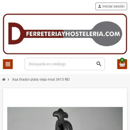
person
Iniciar sesión
0
view_headline
search
chevron_right
Asa tirador plata vieja mod 3413 REI