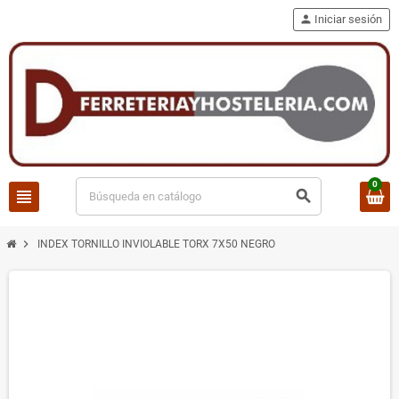
person
Iniciar sesión
0
view_headline
search
chevron_right
INDEX TORNILLO INVIOLABLE TORX 7X50 NEGRO