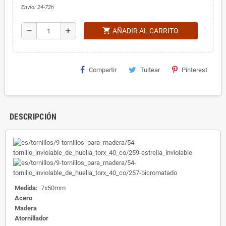
Envío: 24-72h
shopping_cart
remove
add
AÑADIR AL CARRITO
Compartir
Tuitear
Pinterest
DESCRIPCIÓN
Medida:
7x50mm
Acero
Madera
Atornillador