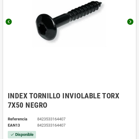
chevron_left
chevron_right
INDEX TORNILLO INVIOLABLE TORX
7X50 NEGRO
Referencia
8423533164407
EAN13
8423533164407
Disponible
check