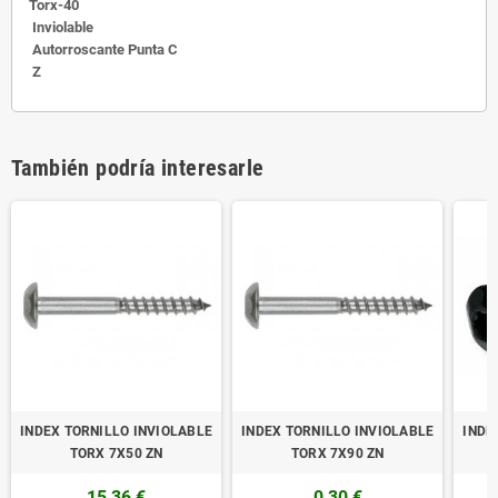
Torx-40
Inviolable
Autorroscante Punta C
Z
También podría interesarle
INDEX TORNILLO INVIOLABLE
INDEX TORNILLO INVIOLABLE
INDE
TORX 7X50 ZN
TORX 7X90 ZN
15,36 €
0,30 €