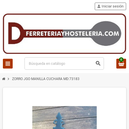
person
Iniciar sesión
0
view_headline
search
chevron_right
ZORRO JGO MANILLA CUCHARA MD:73183