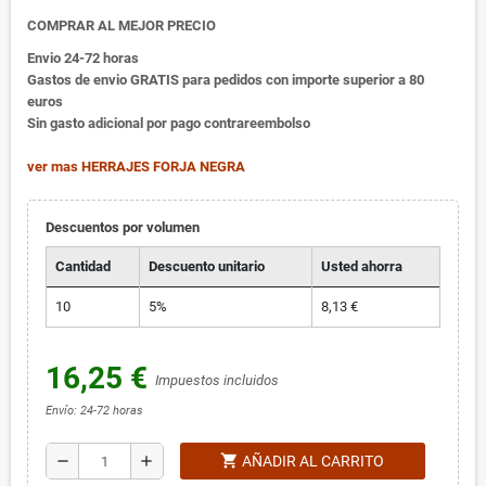
COMPRAR AL MEJOR PRECIO
Envio 24-72 horas
Gastos de envio GRATIS para pedidos con importe superior a 80
euros
Sin gasto adicional por pago contrareembolso
ver mas HERRAJES FORJA NEGRA
Descuentos por volumen
Cantidad
Descuento unitario
Usted ahorra
10
5%
8,13 €
16,25 €
Impuestos incluidos
Envío: 24-72 horas
shopping_cart
remove
add
AÑADIR AL CARRITO