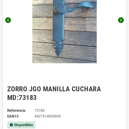
chevron_left
chevron_right
ZORRO JGO MANILLA CUCHARA
MD:73183
Referencia
73183
EAN13
8427514009855
Disponibles
new_releases