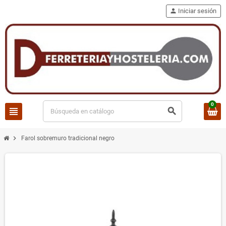
person
Iniciar sesión
0
view_headline
search
chevron_right
Farol sobremuro tradicional negro