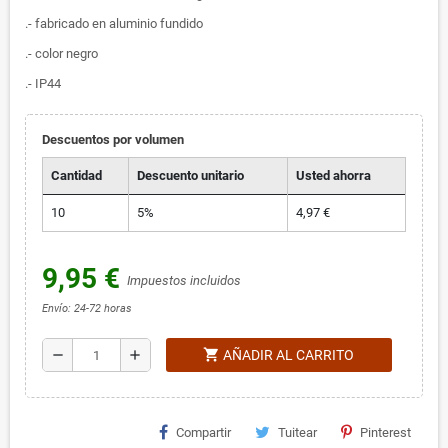
.- fabricado en aluminio fundido
.- color negro
.- IP44
Descuentos por volumen
Cantidad
Descuento unitario
Usted ahorra
10
5%
4,97 €
9,95 €
Impuestos incluidos
Envío: 24-72 horas
shopping_cart
remove
add
AÑADIR AL CARRITO
Compartir
Tuitear
Pinterest