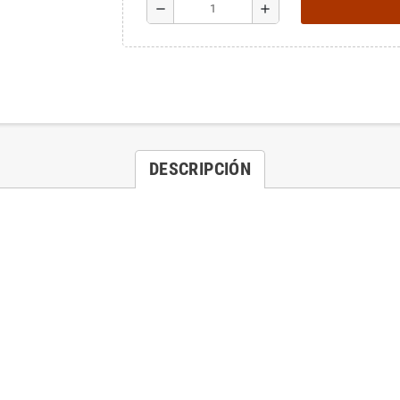
remove
add
DESCRIPCIÓN