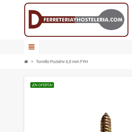
view_headline
chevron_right
Tornillo Pozidriv 6,0 mm FYH
¡EN OFERTA!