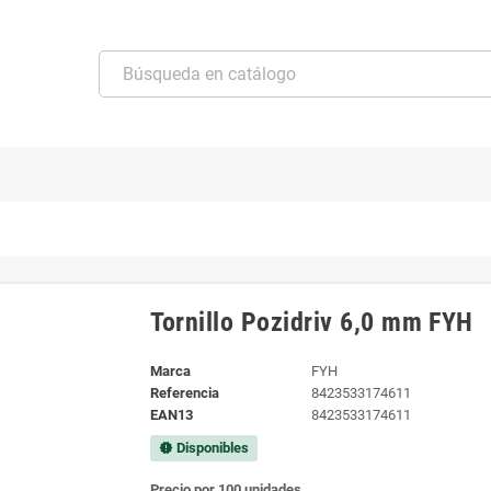
Tornillo Pozidriv 6,0 mm FYH
Marca
FYH
Referencia
8423533174611
EAN13
8423533174611
Disponibles
new_releases
Precio por 100 unidades