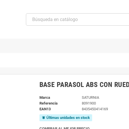
BASE PARASOL ABS CON RUE
Marca
SATURNIA
Referencia
8091900
EAN13
8435450414169
Últimas unidades en stock
notifications_active
COMPRAR AL MEJOR PRECIO