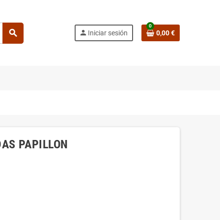
0
search
person
Iniciar sesión
0,00 €
DAS PAPILLON