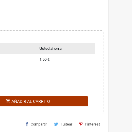
Usted ahorra
1,50 €
shopping_cart
AÑADIR AL CARRITO
Compartir
Tuitear
Pinterest