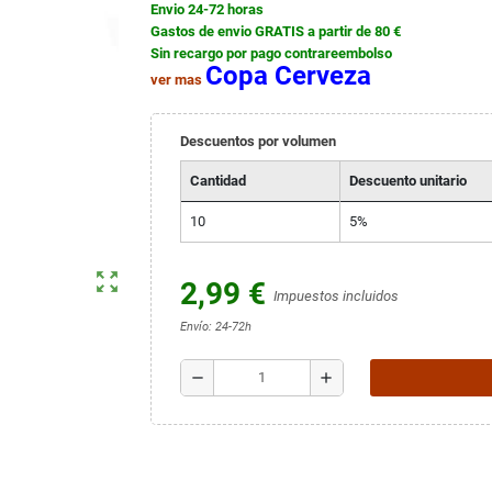
Envio 24-72 horas
Gastos de envio GRATIS a partir de 80 €
Sin recargo por pago contrareembolso
Copa Cerveza
ver mas
Descuentos por volumen
Cantidad
Descuento unitario
10
5%
zoom_out_map
2,99 €
Impuestos incluidos
Envío: 24-72h
remove
add