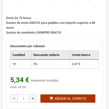
Envio 24-72 horas
Gastos de envio GRATIS para pedidos con importe superior a 80
euros
Gastos de reembolso SIEMPRE GRATIS
Descuentos por volumen
Cantidad
Descuento unitario
Usted ahorra
10
5%
2,67 €
5,34 €
Impuestos incluidos
Envío: 24-72h
shopping_cart
remove
add
AÑADIR AL CARRITO