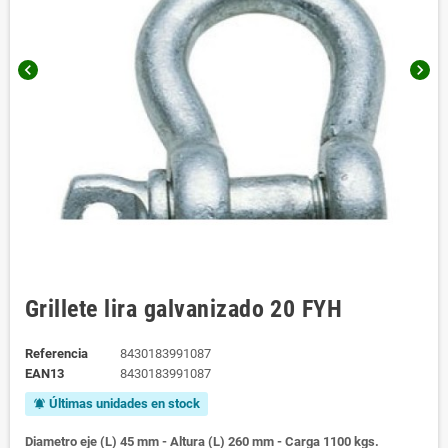
chevron_left
chevron_right
Grillete lira galvanizado 20 FYH
Referencia
8430183991087
EAN13
8430183991087
Últimas unidades en stock
notifications_active
Diametro eje (L) 45 mm - Altura (L) 260 mm - Carga 1100 kgs.