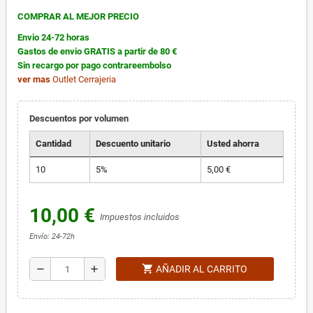
COMPRAR AL MEJOR PRECIO
Envio 24-72 horas
Gastos de envio GRATIS a partir de 80 €
Sin recargo por pago contrareembolso
ver mas
Outlet Cerrajeria
Descuentos por volumen
Cantidad
Descuento unitario
Usted ahorra
10
5%
5,00 €
10,00 €
Impuestos incluidos
Envío: 24-72h
shopping_cart
remove
add
AÑADIR AL CARRITO