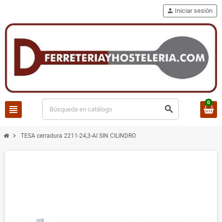
person
Iniciar sesión
0
view_headline
search
chevron_right
TESA cerradura 2211-24,3-AI SIN CILINDRO