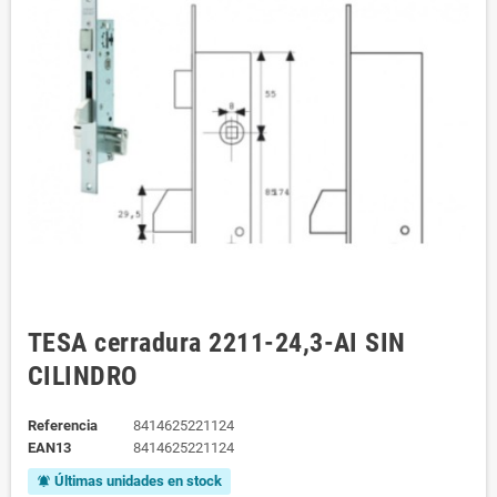
TESA cerradura 2211-24,3-AI SIN
CILINDRO
Referencia
8414625221124
EAN13
8414625221124
Últimas unidades en stock
notifications_active