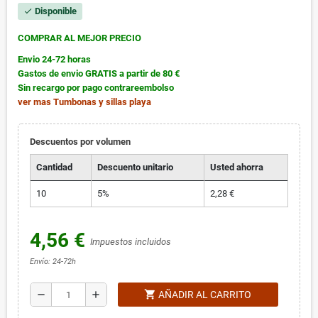
Disponible
check
COMPRAR AL MEJOR PRECIO
Envio 24-72 horas
Gastos de envio GRATIS a partir de 80 €
Sin recargo por pago contrareembolso
ver mas
Tumbonas y sillas playa
Descuentos por volumen
Cantidad
Descuento unitario
Usted ahorra
10
5%
2,28 €
4,56 €
Impuestos incluidos
Envío: 24-72h
shopping_cart
remove
add
AÑADIR AL CARRITO