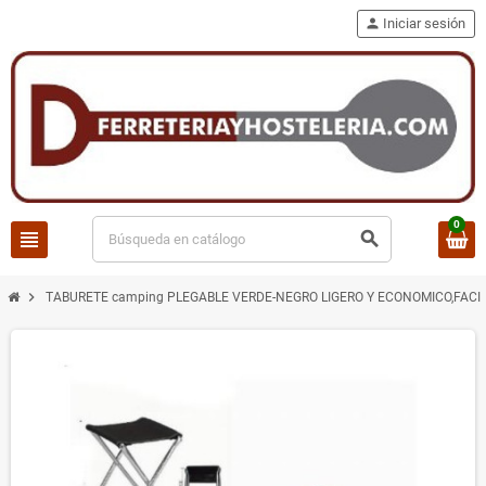
person
Iniciar sesión
0
view_headline
search
chevron_right
TABURETE camping PLEGABLE VERDE-NEGRO LIGERO Y ECONOMICO,FACI