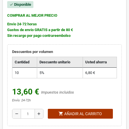
Disponible
check
COMPRAR AL MEJOR PRECIO
Envio 24-72 horas
Gastos de envio GRATIS a partir de 80 €
Sin recargo por pago contrareembolso
Descuentos por volumen
Cantidad
Descuento unitario
Usted ahorra
10
5%
6,80 €
13,60 €
Impuestos incluidos
Envío: 24-72h
shopping_cart
remove
add
AÑADIR AL CARRITO