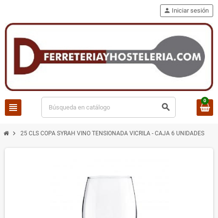
person
Iniciar sesión
0
view_headline
search
chevron_right
25 CLS COPA SYRAH VINO TENSIONADA VICRILA - CAJA 6 UNIDADES