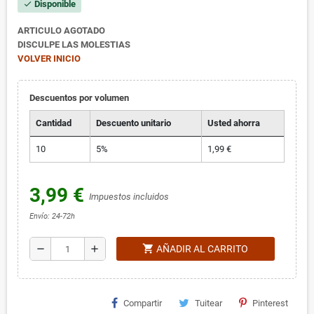
Disponible
check
ARTICULO AGOTADO
DISCULPE LAS MOLESTIAS
VOLVER INICIO
Descuentos por volumen
Cantidad
Descuento unitario
Usted ahorra
10
5%
1,99 €
3,99 €
Impuestos incluidos
Envío: 24-72h
shopping_cart
remove
add
AÑADIR AL CARRITO
Compartir
Tuitear
Pinterest