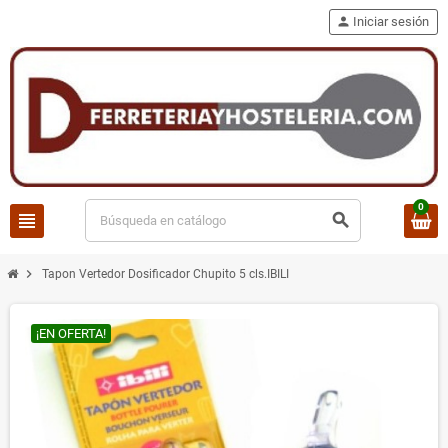
person
Iniciar sesión
0
view_headline
search
chevron_right
Tapon Vertedor Dosificador Chupito 5 cls.IBILI
¡EN OFERTA!