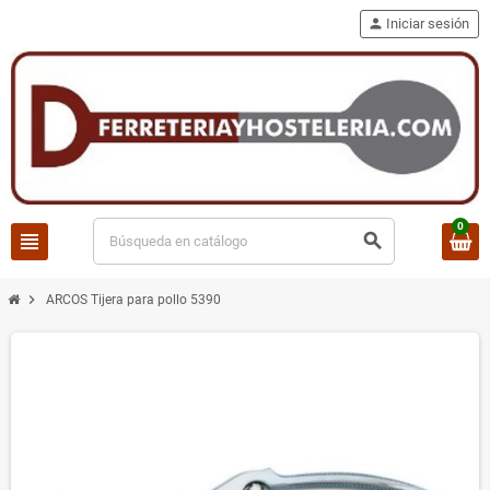
person
Iniciar sesión
0
view_headline
search
chevron_right
ARCOS Tijera para pollo 5390