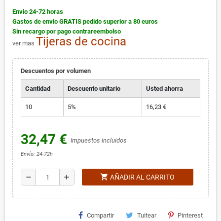
Envio 24-72 horas
Gastos de envio GRATIS pedido superior a 80 euros
Sin recargo por pago contrareembolso
Tijeras de cocina
ver mas
Descuentos por volumen
Cantidad
Descuento unitario
Usted ahorra
10
5%
16,23 €
32,47 €
Impuestos incluidos
Envío: 24-72h
shopping_cart
remove
add
AÑADIR AL CARRITO
Compartir
Tuitear
Pinterest