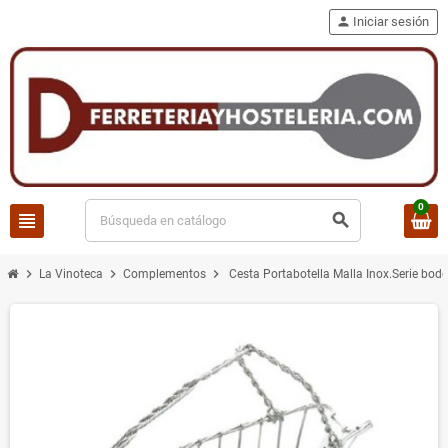
person
Iniciar sesión
0
view_headline
search
chevron_right
chevron_right
chevron_right
La Vinoteca
Complementos
Cesta Portabotella Malla Inox.Serie bo