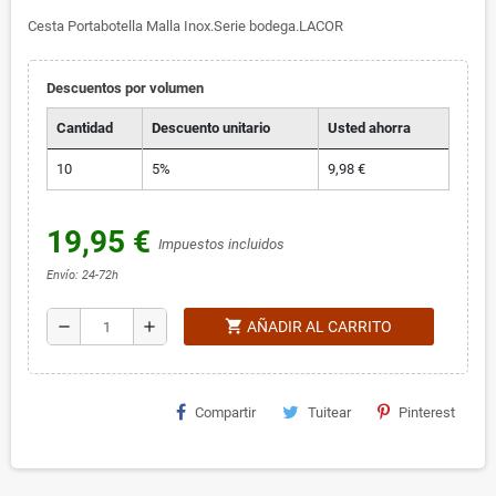
Cesta Portabotella Malla Inox.Serie bodega.LACOR
Descuentos por volumen
Cantidad
Descuento unitario
Usted ahorra
10
5%
9,98 €
19,95 €
Impuestos incluidos
Envío: 24-72h
shopping_cart
remove
add
AÑADIR AL CARRITO
Compartir
Tuitear
Pinterest