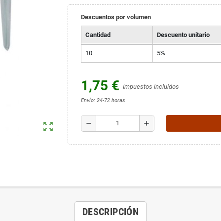
Descuentos por volumen
Cantidad
Descuento unitario
10
5%
1,75 €
Impuestos incluidos
Envío: 24-72 horas
remove
add
zoom_out_map
DESCRIPCIÓN