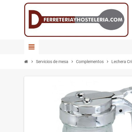
view_headline
chevron_right
Servicios de mesa
chevron_right
Complementos
chevron_right
Lechera Cr