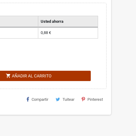
Usted ahorra
0,88 €
shopping_cart
AÑADIR AL CARRITO
Compartir
Tuitear
Pinterest