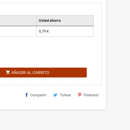
Usted ahorra
0,79 €
shopping_cart
AÑADIR AL CARRITO
Compartir
Tuitear
Pinterest