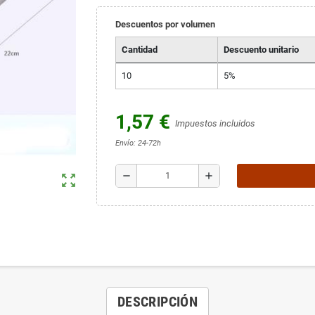
Descuentos por volumen
Cantidad
Descuento unitario
10
5%
1,57 €
Impuestos incluidos
Envío: 24-72h
remove
add
zoom_out_map
DESCRIPCIÓN