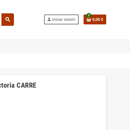
0
search
person
Iniciar sesión
0,00 €
ictoria CARRE