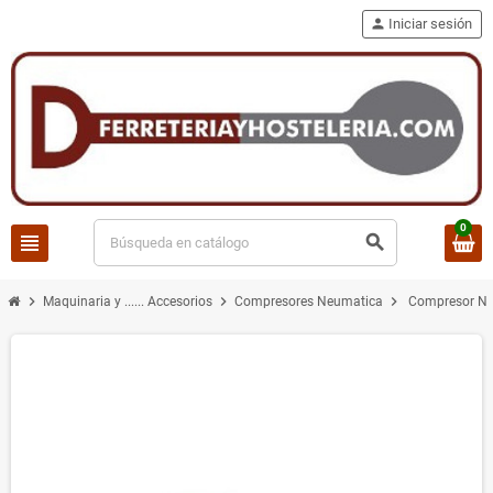
person
Iniciar sesión
0
view_headline
search
chevron_right
chevron_right
chevron_right
Maquinaria y ...... Accesorios
Compresores Neumatica
Compresor Ne