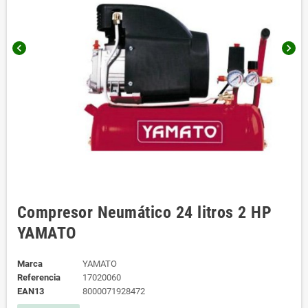
chevron_left
chevron_right
Compresor Neumático 24 litros 2 HP
YAMATO
Marca
YAMATO
Referencia
17020060
EAN13
8000071928472