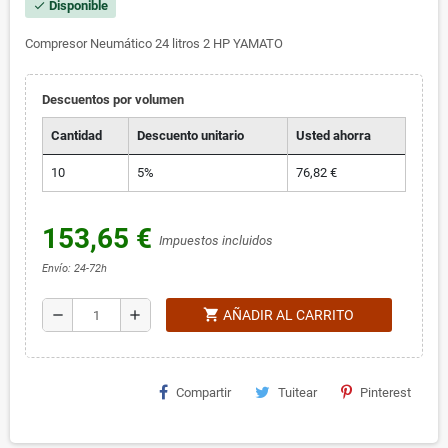
Disponible
check
Compresor Neumático 24 litros 2 HP YAMATO
Descuentos por volumen
Cantidad
Descuento unitario
Usted ahorra
10
5%
76,82 €
153,65 €
Impuestos incluidos
Envío: 24-72h
shopping_cart
remove
add
AÑADIR AL CARRITO
Compartir
Tuitear
Pinterest