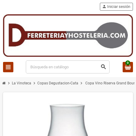
person
Iniciar sesión
0
view_headline
search
chevron_right
chevron_right
chevron_right
La Vinoteca
Copas Degustacion-Cata
Copa Vino Riserva Grand Bou