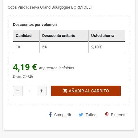
Copa Vino Riserva Grand Bourgogne BORMIOLLI
Descuentos por volumen
Cantidad
Descuento unitario
Usted ahorra
10
5%
2,10 €
4,19 €
Impuestos incluidos
Envío: 24-72h
shopping_cart
remove
add
AÑADIR AL CARRITO
Compartir
Tuitear
Pinterest