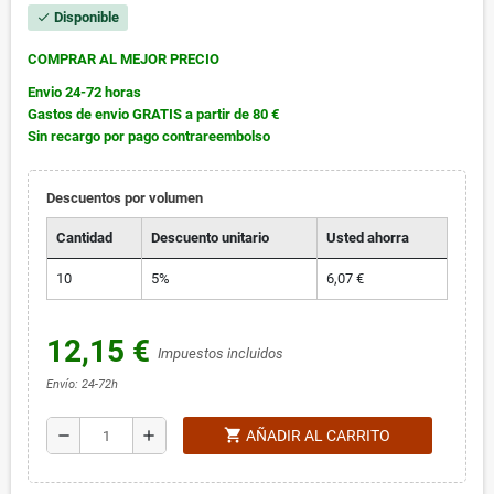
Disponible
check
COMPRAR AL MEJOR PRECIO
Envio 24-72 horas
Gastos de envio GRATIS a partir de 80 €
Sin recargo por pago contrareembolso
Descuentos por volumen
Cantidad
Descuento unitario
Usted ahorra
10
5%
6,07 €
12,15 €
Impuestos incluidos
Envío: 24-72h
shopping_cart
remove
add
AÑADIR AL CARRITO