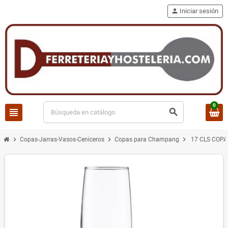
person
Iniciar sesión
0
view_headline
search
chevron_right
chevron_right
chevron_right
Copas-Jarras-Vasos-Ceniceros
Copas para Champang
17 CLS COPA