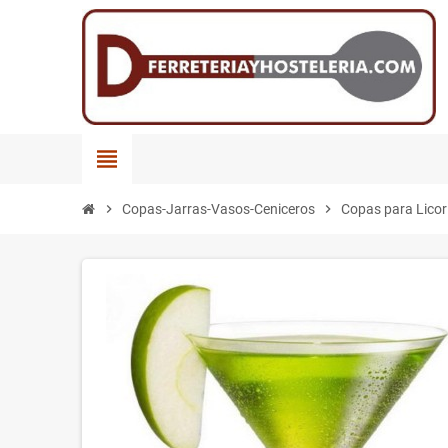
view_headline
chevron_right
Copas-Jarras-Vasos-Ceniceros
chevron_right
Copas para Licor