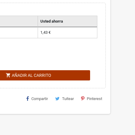
Usted ahorra
1,43 €
shopping_cart
AÑADIR AL CARRITO
Compartir
Tuitear
Pinterest