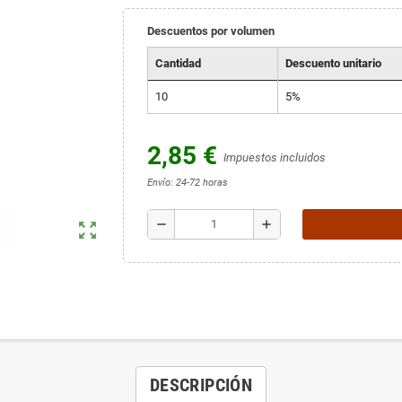
Descuentos por volumen
Cantidad
Descuento unitario
10
5%
2,85 €
Impuestos incluidos
Envío: 24-72 horas
remove
add
zoom_out_map
DESCRIPCIÓN