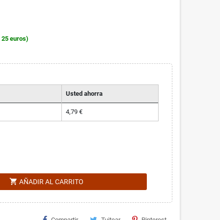
 25 euros)
Usted ahorra
4,79 €
shopping_cart
AÑADIR AL CARRITO
Compartir
Tuitear
Pinterest