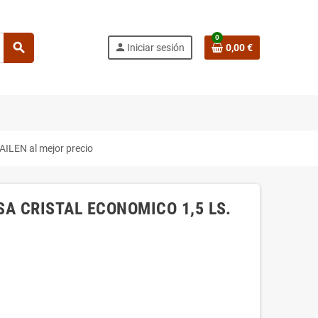
0
search
person
Iniciar sesión
0,00 €
LEN al mejor precio
SA CRISTAL ECONOMICO 1,5 LS.