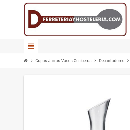
view_headline
chevron_right
Copas-Jarras-Vasos-Ceniceros
chevron_right
Decantadores
chevron_righ